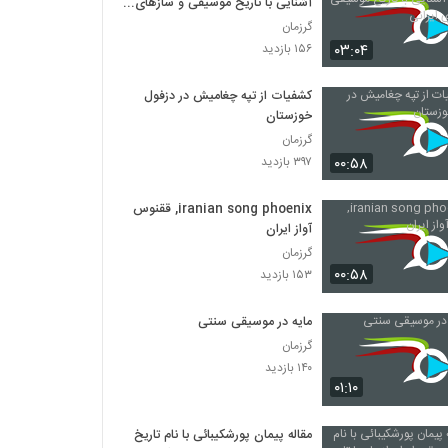
آشنایی با تاریخ موسیقی و سازهای
ایرانی
گرزمان
۰۳:۰۴
۱۵۶ بازدید
کشفیات از تپه چغامیش در دزفول
خوزستان
گرزمان
۰۰:۵۸
۳۹۷ بازدید
iranian song phoenix, ققنوس
آواز ایران
گرزمان
۰۰:۵۸
۱۵۳ بازدید
مایه در موسیقی سنتی
گرزمان
۱۴۰ بازدید
۰۱:۱۰
مقاله پیمان پورشکیبائی با نام تاریخ