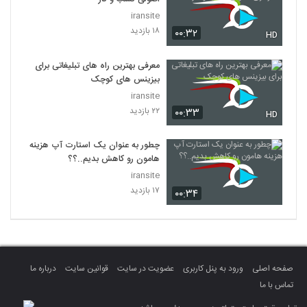
iransite
۱۸ بازدید
۰۰:۳۲
HD
معرفی بهترین راه های تبلیغاتی برای
بیزینس های کوچک
iransite
۲۲ بازدید
۰۰:۳۳
HD
چطور به عنوان یک استارت آپ هزینه
هامون رو کاهش بدیم..؟؟
iransite
۱۷ بازدید
۰۰:۳۴
صفحه اصلی
ورود به پنل کاربری
عضویت در سایت
قوانین سایت
درباره ما
تماس با ما