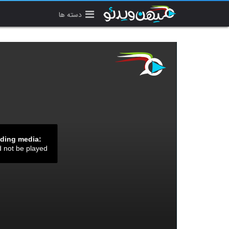
دسته ها
ading media:
d not be played