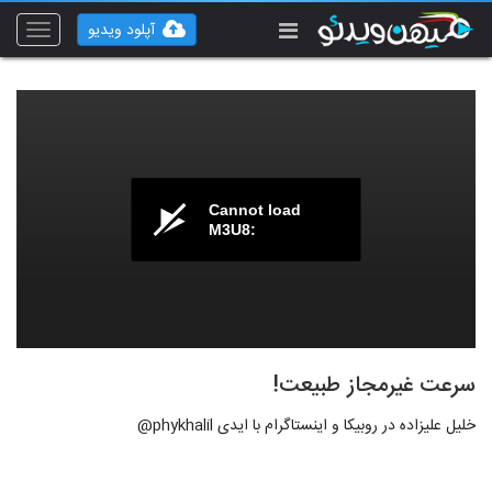
آپلود ویدیو
Toggle
vigation
Cannot load
M3U8:
سرعت غیرمجاز طبیعت!
خلیل علیزاده در روبیکا و اینستاگرام با ایدی phykhalil@