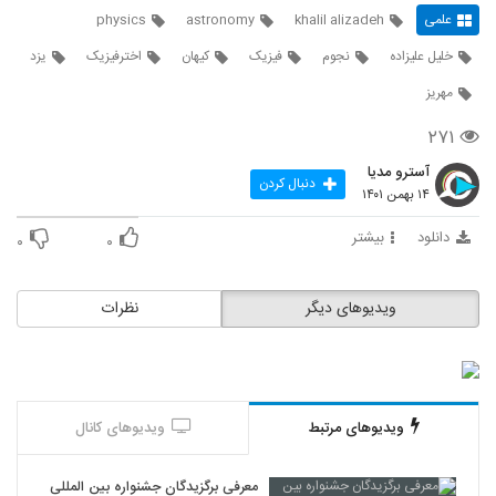
علمی
khalil alizadeh
astronomy
physics
خلیل علیزاده
نجوم
فیزیک
کیهان
اخترفیزیک
یزد
مهریز
۲۷۱
آسترو مدیا
دنبال کردن
۱۴ بهمن ۱۴۰۱
دانلود
بیشتر
۰
۰
ویدیوهای دیگر
نظرات
ویدیوهای مرتبط
ویدیوهای کانال
معرفی برگزیدگان جشنواره بین المللی