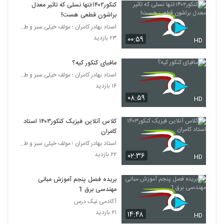
کنکور۱۴۰۲؛تنها نسلی که تاثیر معدل
براشون قطعی هست!
استاد بهادر کامران ؛ مولف خیلی سبز و طراح قلم چی
۲۳ بازدید
۰۰:۵۹
HD
مافیای کنکور کیه؟
استاد بهادر کامران ؛ مولف خیلی سبز و طراح قلم چی
۱۶ بازدید
۰۸:۵۹
HD
کلاس آنلاین فیزیک کنکور۱۴۰۳ استاد
کامران
استاد بهادر کامران ؛ مولف خیلی سبز و طراح قلم چی
۲۲ بازدید
۰۲:۳۶
HD
بریده فصل پنجم آموزش مبانی
مهندسی برق 1
آکادمی نیک درس
۲۱ بازدید
۱۴:۴۸
HD