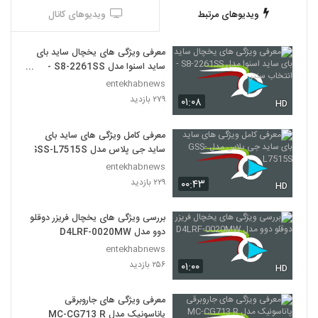
ویدیوهای مرتبط
ویدیوهای کانال
معرفی ویژگی های یخچال ساید بای
ساید اسنوا مدل S8-2261SS -
انتخاب سنتر
entekhabnews
۲۷۹ بازدید
۰۱:۰۸
HD
معرفی کامل ویژگی های ساید بای
ساید جی پلاس مدل GSS-L7515S
entekhabnews
۲۲۹ بازدید
۰۰:۴۳
HD
بررسی ویژگی های یخچال فریزر دوقلو
دوو مدل D4LRF-0020MW
entekhabnews
۲۵۶ بازدید
۰۱:۰۰
HD
معرفی ویژگی های جاروبرقی
پاناسونیک مدل MC-CG713 R