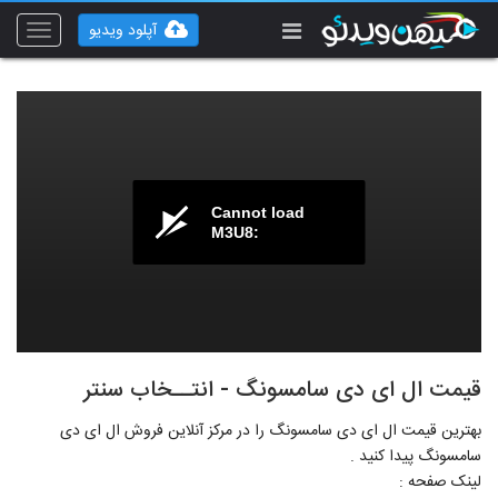
آپلود ویدیو
Toggle
vigation
Cannot load
M3U8:
قیمت ال ای دی سامسونگ - انتــخاب سنتر
بهترین قیمت ال ای دی سامسونگ را در مرکز آنلاین فروش ال ای دی
سامسونگ پیدا کنید .
لینک صفحه :