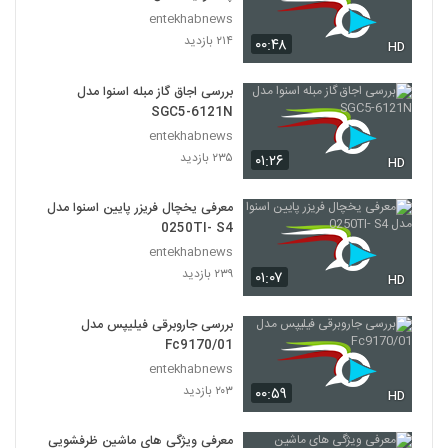
entekhabnews
۲۱۴ بازدید
۰۰:۴۸
HD
بررسی اجاق گاز مبله اسنوا مدل
SGC5-6121N
entekhabnews
۲۳۵ بازدید
۰۱:۲۶
HD
معرفی یخچال فریزر پایین اسنوا مدل
0250TI- S4
entekhabnews
۲۳۹ بازدید
۰۱:۰۷
HD
بررسی جاروبرقی فیلیپس مدل
Fc9170/01
entekhabnews
۲۰۳ بازدید
۰۰:۵۹
HD
معرفی ویژگی های ماشین ظرفشویی