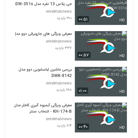
جی پلاس 13 نفره مدل GDW-351s
entekhabnews
۳۰۰ بازدید
۰۰:۵۱
HD
معرفی ویژگی های جاروبرقی دوو مدل
entekhabnews
۳۳۷ بازدید
۰۰:۵۷
HD
بررسی ماشین لباسشویی دوو مدل
DWK-8142
entekhabnews
۲۸۸ بازدید
۰۱:۰۰
HD
معرفی ویژگی آبمیوه گیری کاخلر مدل
KH-174-B - انتخاب سنتر
entekhabnews
۲۱۴ بازدید
۰۰:۴۰
HD