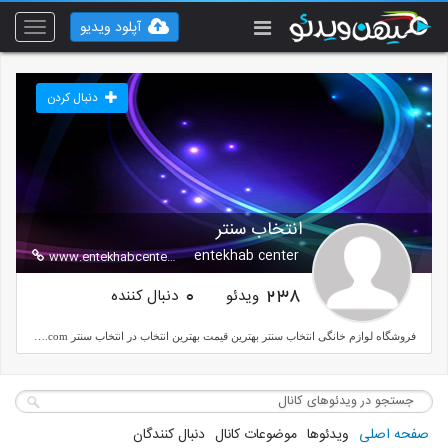
آپلود ویدیو
Toggle
vigation
دنبال کردن
انتخاب سنتر
entekhab center
www.entekhabcenter.com
ویدئو
دنبال کننده
0
238
فروشگاه لوازم خانگی انتخاب سنتر بهترین قیمت بهترین انتخاب در انتخاب سنتر http://www.entekhabcenter.com/
صفحه اصلی
ویدئوها
موضوعات کانال
دنبال کنندگان