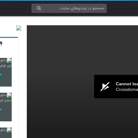
Cannot lo
Crossdomai