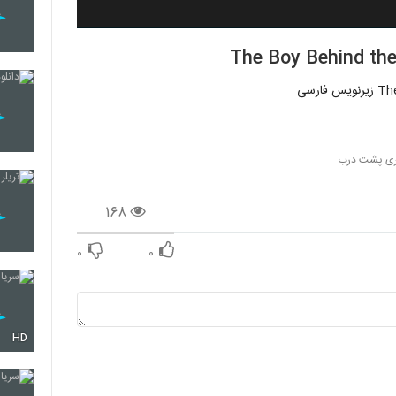
سری پشت درب
۱۶۸
۰
۰
HD