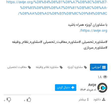
https://avije.org/%D8%B4%D8%B1%D8%A7%DB%8C%D8%B7-
%D9%85%D8%B9%D8%A7%D9%81%DB%8C%D8%AA-
%D8%AA%D8%AD%D8%B5%DB%8C%D9%84%DB%8C/
با مشاوران آویژه همراه باشید
https://avije.org/
#مشاوره_تحصیلی #مشاوره_معافیت_تحصیلی #مشاوره_نظام_وظیفه
#مشاوره_سربازی
آموزشی
مشاوره آویژه
مشاوره نظام وظیفه
معافیت تحصیلی
۱۸
Avije
دنبال کردن
۰۱ خرداد ۱۴۰۳
دانلود
بیشتر
۰
۰