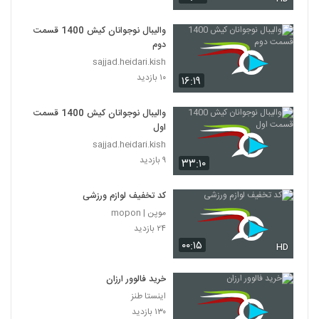
والیبال نوجوانان کیش 1400 قسمت
دوم
sajjad.heidari.kish
۱۰ بازدید
۱۶:۱۹
والیبال نوجوانان کیش 1400 قسمت
اول
sajjad.heidari.kish
۹ بازدید
۳۳:۱۰
کد تخفیف لوازم ورزشی
موپن | mopon
۲۴ بازدید
۰۰:۱۵
HD
خرید فالوور ارزان
اینستا طنز
۱۳۰ بازدید