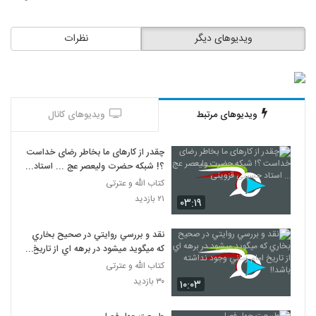
ویدیوهای دیگر
نظرات
ویدیوهای مرتبط
ویدیوهای کانال
چقدر از کارهای ما بخاطر رضای خداست
؟! شبکه حضرت ولیعصر عج ... استاد
حسینی قزوینی
کتاب الله و عترتی
۲۱ بازدید
۰۳:۱۹
نقد و بررسي روايتي در صحيح بخاري
که ميگويد ميشود در برهه اي از تاريخ
امام زماني وجود نداشته باشد!!
کتاب الله و عترتی
۳۰ بازدید
۱۰:۰۳