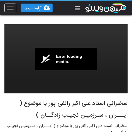
آپلود ویدیو
Toggle
vigation
Error loading
media:
سخنرانی استاد علی اکبر رائفی پور با موضوع (
ایـــران ، سـرزمیـن نجیـب زادگــان )
سخنرانی استاد علی اکبر رائفی پور با موضوع ( ایـــران ، سـرزمیـن نجیـب