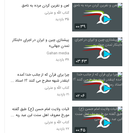
لعن و نفرين کردن مرده به ناحق
کتاب الله و عترتی
۳۵ بازدید
۰۰:۳۹
پیشتازی چین و ایران در اجرای «ابتکار
تمدن جهانی»
Gahan media
۳۸ بازدید
۰۳:۴۳
چرا برای قرآن که از جانب خدا آمده
اینقدر شبهه مطرح می کنند ؟! استاد
رستم نژاد
کتاب الله و عترتی
۲۱ بازدید
۰۲:۰۶
اثبات ولایت امام حسن (ع) طبق گفته
مورخ معروف اهل سنت ابن عبد ربه
اندلسی
کتاب الله و عترتی
۲۲ بازدید
۰۰:۴۵