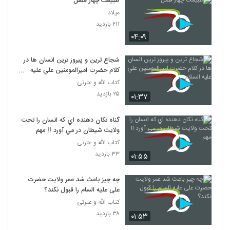
طبیعت چهار فصل
میلاد
۲۱۱ بازدید
۰۴:۰۹
شجاع ترين و پيروز ترين انسان ها در
کلام حضرت اميرالمومنين علي عليه
السلام
کتاب الله و عترتی
۲۵ بازدید
۰۱:۳۷
گناه تکان دهنده اي که انسان را تحت
ولايت شيطان در مي آورد !! مهم
کتاب الله و عترتی
۳۳ بازدید
۰۱:۵۵
چه چیز باعث شد عمر ولایت حضرت
علی علیه السام را قبول نکند؟
کتاب الله و عترتی
۳۸ بازدید
۰۱:۵۳