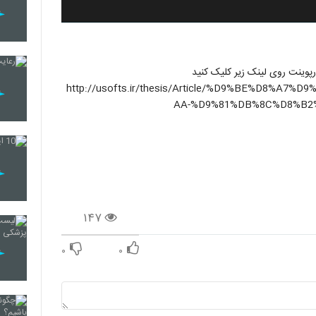
http://usofts.ir/thesis/Article/%D9%BE%D8%
AA-%D9%81%DB%8C%D8%B2
۱۴۷
۰
۰