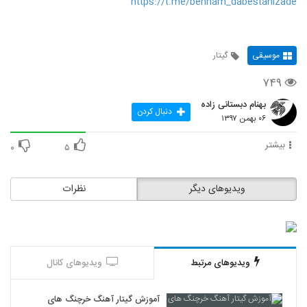
https://t.me/behnam_dabestanizade
موسیقی
گیتار
۷۴۹
بهنام دبستانی زاده
دنبال کردن
۰۶ بهمن ۱۳۹۷
بیشتر
۰
۵
ویدیوهای دیگر
نظرات
ویدیوهای مرتبط
ویدیوهای کانال
آموزش گیتار آهنگ خرچنگ های