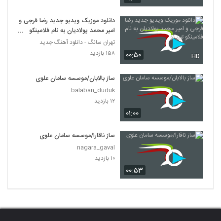
دانلود موزیک ویدیو جدید رضا فرجی و
امیر محمد پولادیان به نام فلامینکو
تیپیکو
تهران سانگ - دانلود آهنگ جدید
۱۵۸ بازدید
۰۰:۵۰
HD
ساز بالابان/موسسه سامان علوی
balaban_duduk
۱۲ بازدید
۰۱:۰۰
ساز ناقارا/موسسه سامان علوی
nagara_gaval
۱۰ بازدید
۰۰:۵۳