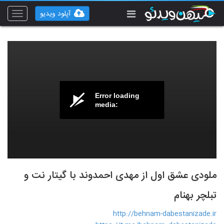
آپلود ویدیو
Toggle
vigation
Error loading
media:
ملودی عشق اول از مهدی احمدوند با گیتار نت و
تبلچر بهنام
http://behnam-dabestanizade.ir