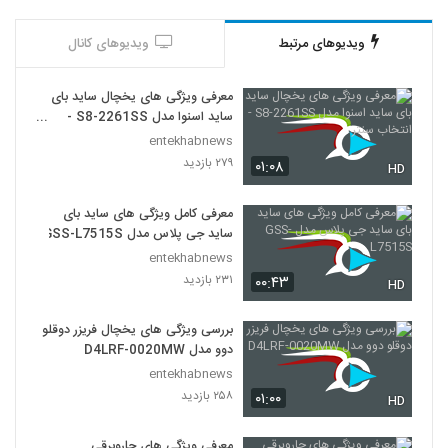
ویدیوهای مرتبط
ویدیوهای کانال
معرفی ویژگی های یخچال ساید بای
ساید اسنوا مدل S8-2261SS -
انتخاب سنتر
entekhabnews
۲۷۹ بازدید
۰۱:۰۸
HD
معرفی کامل ویژگی های ساید بای
ساید جی پلاس مدل GSS-L7515S
entekhabnews
۲۳۱ بازدید
۰۰:۴۳
HD
بررسی ویژگی های یخچال فریزر دوقلو
دوو مدل D4LRF-0020MW
entekhabnews
۲۵۸ بازدید
۰۱:۰۰
HD
معرفی ویژگی های جاروبرقی