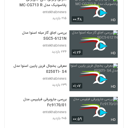
پاناسونیک مدل MC-CG713 R
entekhabnews
۲۱۵ بازدید
۰۰:۴۸
HD
بررسی اجاق گاز مبله اسنوا مدل
SGC5-6121N
entekhabnews
۲۳۶ بازدید
۰۱:۲۶
HD
معرفی یخچال فریزر پایین اسنوا مدل
0250TI- S4
entekhabnews
۲۳۹ بازدید
۰۱:۰۷
HD
بررسی جاروبرقی فیلیپس مدل
Fc9170/01
entekhabnews
۲۰۵ بازدید
۰۰:۵۹
HD