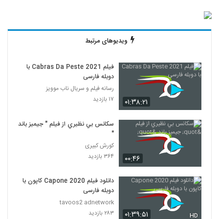
ویدیوهای مرتبط
فیلم Cabras Da Peste 2021 با
دوبله فارسی
رسانه فیلم و سریال ناب موویز
۱۷ بازدید
۰۱:۳۸:۲۱
سكانس بي نظيري از فيلم " جيميز باند
"
کورش کبیری
۳۶۴ بازدید
۰۰:۴۶
دانلود فیلم Capone 2020 کاپون با
دوبله فارسی
tavoos2 adnetwork
۲۸۳ بازدید
۰۱:۳۹:۵۱
HD