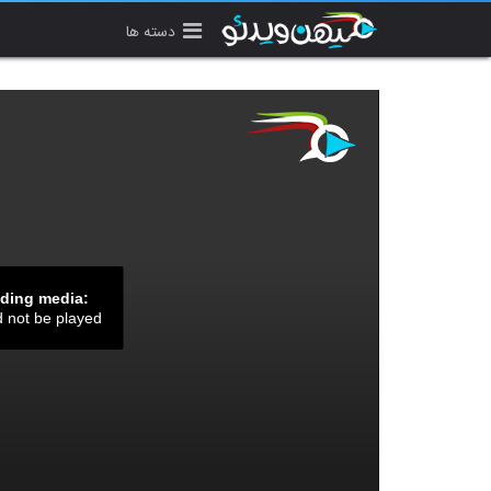
دسته ها
ading media:
d not be played