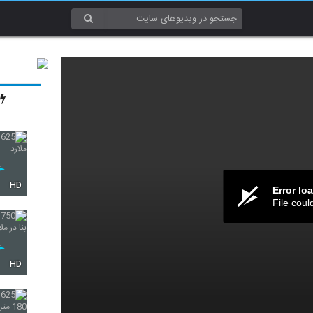
HD
Error lo
File coul
HD