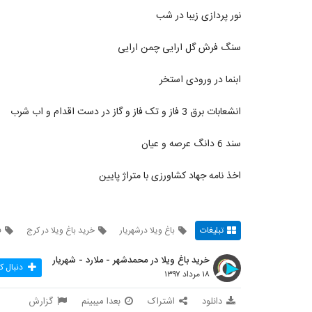
نور پردازی زیبا در شب
سنگ فرش گل ارایی چمن ارایی
ابنما در ورودی استخر
انشعابات برق 3 فاز و تک فاز و گاز در دست اقدام و اب شرب
سند 6 دانگ عرصه و عیان
اخذ نامه جهاد کشاورزی با متراژ پایین
تبلیغات
باغ ویلا درشهریار
خرید باغ ویلا در کرج
ف
خرید باغ ویلا در محمدشهر - ملارد - شهریار
دنبال ک
۱۸ مرداد ۱۳۹۷
دانلود
اشتراک
بعدا میبینم
گزارش