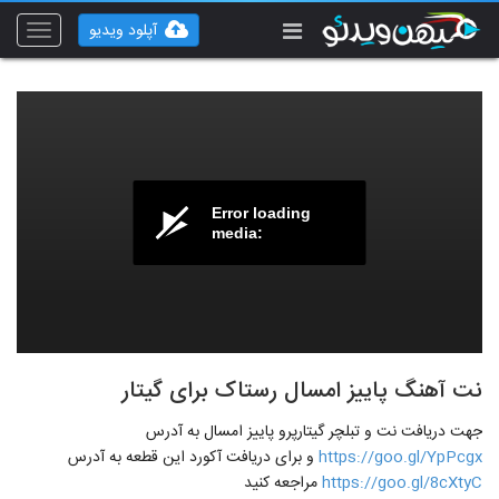
آپلود ویدیو
Toggle
vigation
Error loading
media:
نت آهنگ پاییز امسال رستاک برای گیتار
جهت دریافت نت و تبلچر گیتارپرو پاییز امسال به آدرس
https://goo.gl/YpPcgx
و برای دریافت آکورد این قطعه به آدرس
https://goo.gl/8cXtyC
مراجعه کنید