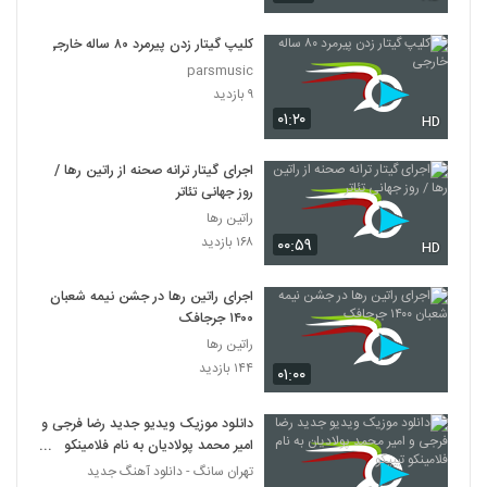
کلیپ گیتار زدن پیرمرد ۸۰ ساله خارجی
parsmusic
۹ بازدید
۰۱:۲۰
HD
اجرای گیتار ترانه صحنه از راتین رها /
روز جهانی تئاتر
راتین رها
۱۶۸ بازدید
۰۰:۵۹
HD
اجرای راتین رها در جشن نیمه شعبان
۱۴۰۰ جرجافک
راتین رها
۱۴۴ بازدید
۰۱:۰۰
دانلود موزیک ویدیو جدید رضا فرجی و
امیر محمد پولادیان به نام فلامینکو
تیپیکو
تهران سانگ - دانلود آهنگ جدید