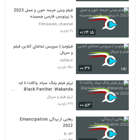
فیلم وینی خرسه: خون و عسل 2023
با زیرنویس فارسی چسبیده
Filmseven_channel
۲۱ بازدید
۰۱:۲۴:۱۵
فیلومیا | سرویس تماشای آنلاین فیلم
و سریال
zefile.ir
۲۵۰ بازدید
۰۰:۳۶
HD
تریلر فیلم پلنگ سیاه: واکاندا تا ابد
Black Panther: Wakanda
Forever 2022
تریلر فیلم و سریال
۷۲۱ بازدید
۰۰:۵۳
رهایی از بردگی Emancipation
2022
حق پو