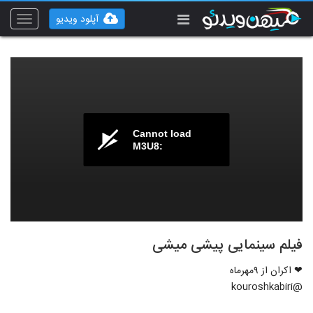
آپلود ویدیو
Toggle
vigation
Cannot load
M3U8:
فیلم سینمایی پیشی میشی
❤ اکران از ۹مهرماه
@kouroshkabiri