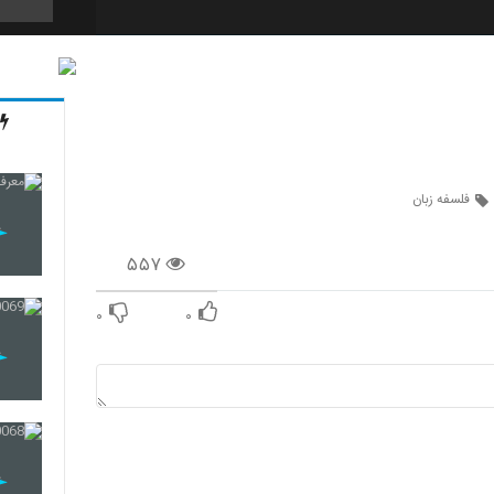
64
65
فلسفه زبان
۵۵۷
66
۰
۰
67
68