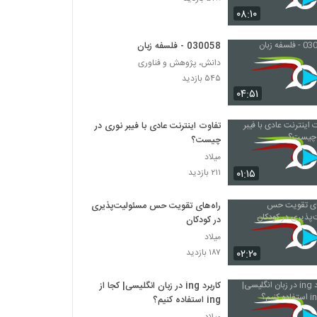
030080 - زندگی خوب
۰۸:۱۰
۶۴۵ بازدید
030058 - فلسفه زبان
030081 - هدف زندگی
دانش، پژوهش و فناوری
۷۱۵ بازدید
۵۴۵ بازدید
۰۴:۵۱
030082 - مشکل بی هویتی
تفاوت اینترنت عادی با فیبر نوری در
۶۰۲ بازدید
چیست؟
میلاد
۰۱:۱۵
۲۱۱ بازدید
030083 - مشکل بی هویتی
۶۰۴ بازدید
راه‌های تقویت حس مسئولیت‌پذیری
در کودکان
030084 - فلسفه ریاضی
میلاد
۵۵۸ بازدید
۰۲:۲۰
۱۸۷ بازدید
کاربرد ing در زبان انگلیسی| کجا از
030085 - فلسفه ریاضی
ing استفاده کنیم؟
۶۷۹ بازدید
میلاد