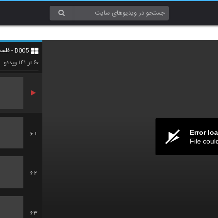
58
D005 - فلسفه و منطق (Philosophy & Logic)
59
۱۴۱
۶۰
از
ویدئو
Error lo
61
File coul
62
63