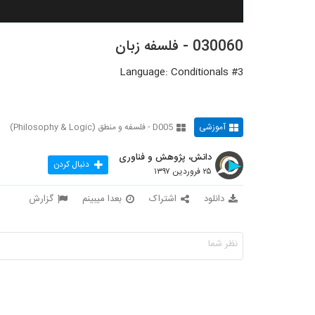
030060 - فلسفه زبان
Language: Conditionals #3
آموزشی
D005 - فلسفه و منطق (Philosophy & Logic)
دانش، پژوهش و فناوری
دنبال کردن
۲۵ فروردین ۱۳۹۷
دانلود
اشتراک
بعدا میبینم
گزارش