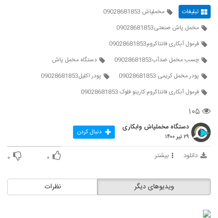
تبلیغات
مخملپاش 09028681853
مخمل پاش صنعتی09028681853
فرمول آبکاری فانتاکروم09028681853
چسب مخمل ضدآب09028681853
دستگاه مخمل پاش
پودر مخمل کریمی 09028681853
پودر اکلیل09028681853
فرمول آبکاری فانتاکروم کارینو فلوک 09028681853
۱۰۵
دستگاه مخملپاش وابکاری
دنبال کردن
۲۹ تیر ۱۴۰۰
دانلود
بیشتر
۰
۰
ویدیوهای دیگر
نظرات