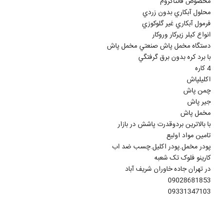
مخصوص فانتاکروم
محلول آبکاري بدون زردي
فرمول آبکاري غير گلوکوزي
انواع کيلر زيرکار وروکار
دستگاه مخمل پاش صنعتي مخمل پاش
با برد کره بدون برق گرفتگي
4 کاره
اکليلپاش
چمن پاش
جير پاش
مخمل پاش
با بالاترين بردوقدرت پاشش در بازار
تامين مواد اوليع
پودر مخمل.پودر اکليل.چسب ضد اب
کارينو فلوک تک شعبه
در تهران جاده خاوران شريف آباد
09028681853
09331347103