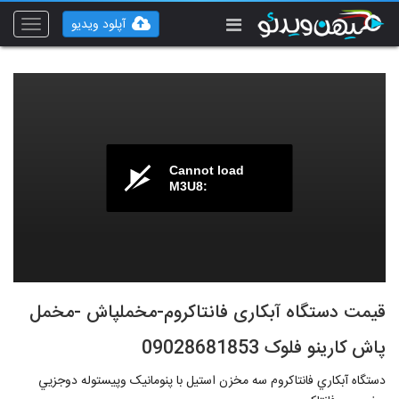
آپلود ویدیو
Toggle
vigation
Cannot load
M3U8:
قیمت دستگاه آبکاری فانتاکروم-مخملپاش -مخمل
پاش کارینو فلوک 09028681853
دستگاه آبکاري فانتاکروم سه مخزن استيل با پنومانيک وپيستوله دوجزيي