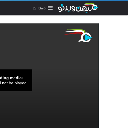
دسته ها
ading media:
d not be played