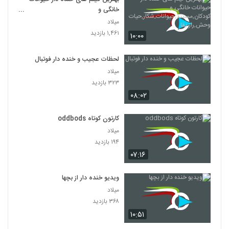
خانگی و
کودکان,مستند,حیوانات,شکار,حیات
میلاد
وحش,راز بقا
۱,۴۶۱ بازدید
۱۰:۰۰
لحظات عجیب و خنده دار فوتبال
میلاد
۳۲۳ بازدید
۰۸:۰۲
کارتون کوتاه oddbods
میلاد
۱۹۴ بازدید
۰۷:۱۶
ویدیو خنده دار از بچها
میلاد
۳۶۸ بازدید
۱۰:۵۱