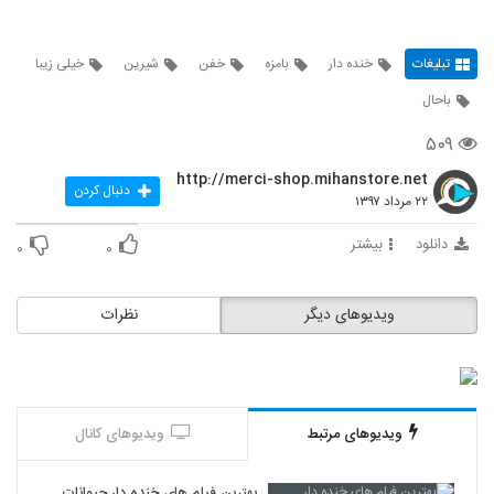
تبلیغات
خنده دار
بامزه
خفن
شیرین
خیلی زیبا
باحال
۵۰۹
http://merci-shop.mihanstore.net
دنبال کردن
۲۲ مرداد ۱۳۹۷
دانلود
بیشتر
۰
۰
ویدیوهای دیگر
نظرات
ویدیوهای مرتبط
ویدیوهای کانال
بهترین فیلم های خنده دار حیوانات