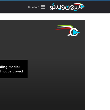
دسته ها
ading media:
d not be played