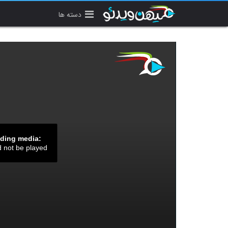
دسته ها
ading media:
d not be played