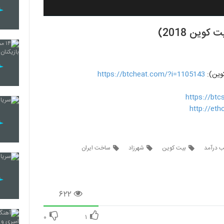
وین 2018)
کوین):
https://btcheat.com/?i=1105143
https://bt
http://et
 درآمد
بیت کوین
شهرزاد
ساخت ایران
۶۲۲
۰
۱