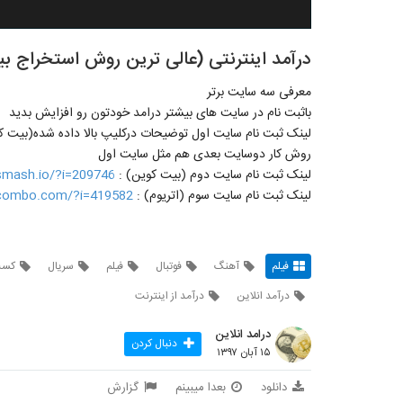
درآمد اینترنتی (عالی ترین روش استخراج بیت ک
معرفی سه سایت برتر
باثبت نام در سایت های بیشتر درامد خودتون رو افزایش بدید
لینک ثبت نام سایت اول توضیحات درکلیپ بالا داده شده(بیت 
روش کار دوسایت بعدی هم مثل سایت اول
لینک ثبت نام سایت دوم (بیت کوین) :
csmash.io/?i=209746
لینک ثبت نام سایت سوم (اتریوم) :
hcombo.com/?i=419582
فیلم
آهنگ
فوتبال
فیلم
سریال
کسب
درآمد انلاین
درآمد از اینترنت
درامد انلاین
دنبال کردن
۱۵ آبان ۱۳۹۷
دانلود
بعدا میبینم
گزارش