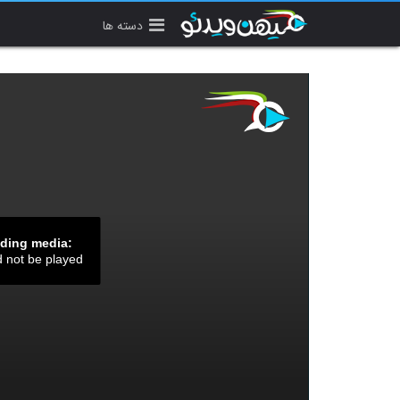
دسته ها
ading media:
d not be played