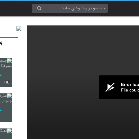
HD
Error lo
File coul