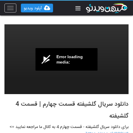
آپلود ویدیو
Toggle
vigation
Error loading
media:
دانلود سریال گلشیفته قسمت چهارم | قسمت 4
گلشیفته
برای دانلود سریال گلشیفته - قسمت چهارم 4 به کانال ما مراجعه نمایید =>