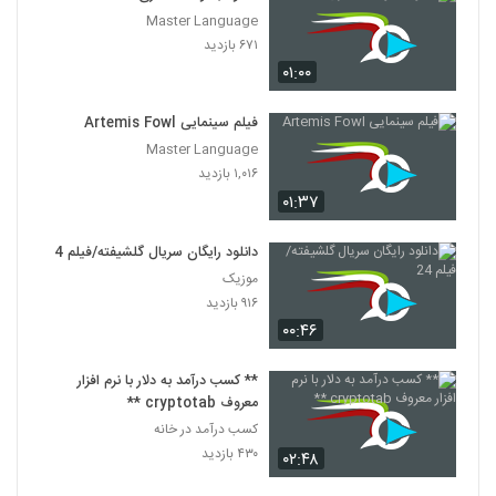
Master Language
۶۷۱ بازدید
۰۱:۰۰
فیلم سینمایی Artemis Fowl
Master Language
۱,۰۱۶ بازدید
۰۱:۳۷
دانلود رایگان سریال گلشیفته/فیلم 24
موزیک
۹۱۶ بازدید
۰۰:۴۶
** کسب درآمد به دلار با نرم افزار
معروف cryptotab **
کسب درآمد در خانه
۴۳۰ بازدید
۰۲:۴۸