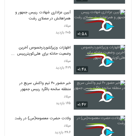
آیین عزاداری شهادت رییس جمهور و
همراهانش در مصلای رشت
میلاد
۲۰۵ بازدید
۰۱:۵۸
اظهارات وزیرکشوردرخصوص آخرین
وضعیت حادثه برای هلی‌کوپتررییس
جمهور
میلاد
۴۲۹ بازدید
۰۱:۴۸
خبر حضور ۴۰ تیم واکنش سریع در
منطقه سانحه بالگرد رییس جمهور
میلاد
۱۶۵ بازدید
۰۱:۴۲
ولادت حضرت معصومه(س) در رشت
میلاد
۳۸۶ بازدید