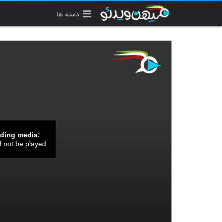
دسته ها
ading media:
d not be played