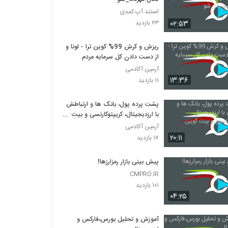
استند آپ کمدی
۰۲:۵۳
۲۳ بازدید
ریزش و کرش 99% کوین ترا - لونا و
از دست دادن کل سرمایه مردم
آرمین آکادمی
۱۳:۳۶
۱۱ بازدید
پشت پرده پول، بانک ها و ارتباطش
با ارزدیجیتال، کریپتوکارنسی و بیت
کوین
آرمین آکادمی
۲۰:۱۱
۱۷ بازدید
پیش بینی بازار رمزارزها!
CMPRO.IR
۱۰۱ بازدید
۰۴:۲۵
آموزش و تحلیل بورس،فارکس و