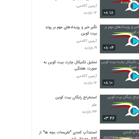
هفته 4
آرمین آکادمی
۰۸:۱۸
۱۷ بازدید
تأثیر خبر و رویدادهای مهم بر روند
بیت کوین
آرمین آکادمی
۰۸:۰۴
۱۹ بازدید
تحلیل تکنیکال چارت بیت کوین به
صورت هفتگی
آرمین آکادمی
۰۸:۱۰
۱۷ بازدید
استخراج رایگان بیت کوین
علم
۱۶۶ بازدید
۰۳:۴۶
استندآپ کمدی "تفریحات بچه ها" از
کانال مهرداد_شو