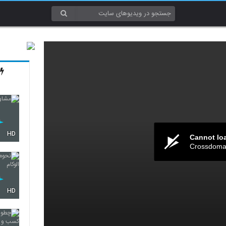
HD
Cannot lo
Crossdomai
HD