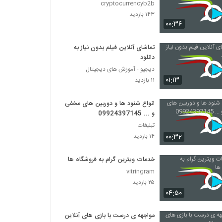
cryptocurrencyb2b
۱۴۳ بازدید
۰۰:۳۶
تماشای آنلاین فیلم بدون نیاز به
دانلود
دیجیو - آموزش های دیجیتال
۰۱:۱۳
۱۱ بازدید
انواع شنود ها و دوربین های مخفی
و ... 09924397145
تبلیغات
۰۰:۳۲
۱۴ بازدید
خدمات ویترین گرام به فروشگاه ها
vitringram
۲۵ بازدید
۰۴:۵۰
مواجهه ی درست با بازی های آنلاین