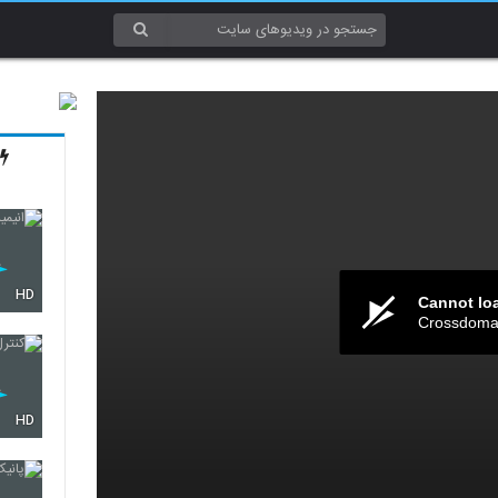
HD
Cannot lo
Crossdomai
HD