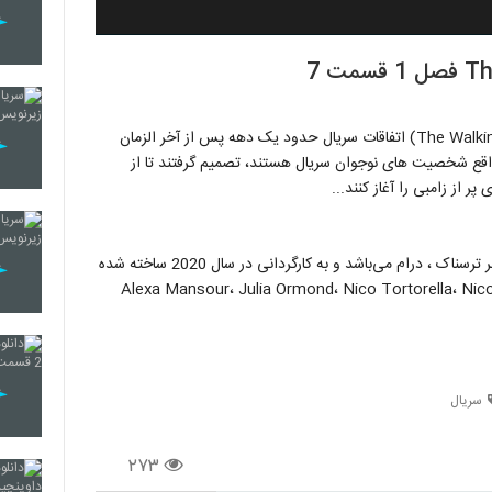
سریال مردگان متحرک: دنیای خارج (The Walking Dead: World Beyond) اتفاقات سریال حدود یک دهه پس از آخر الزمان
واقع شخصیت های نوجوان سریال هستند، تصمیم گرفتند تا از
 از زامبی را آغاز کنند...
سریال مردگان متحرک: دنیای خارج محصول کشور آمریکا و در ژانر ترسناک ، درام می‌باشد و به کارگردانی در سال 2020 ساخته شده
 سریال مردگان متحرک: دنیای خارج بازیگرانی چون Alexa Mansour، Julia Ormond، Nico Tortorella، Nicolas
سریال
۲۷۳