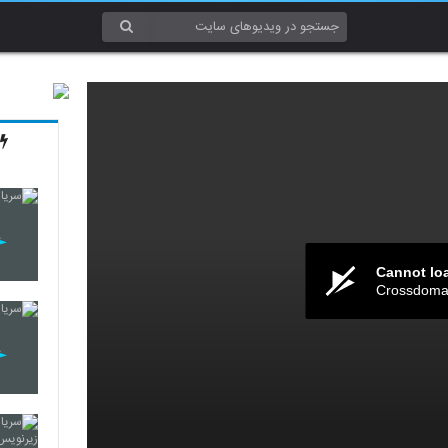
Cannot lo
Crossdomai