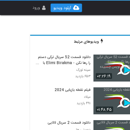
ورود
آپلود ویدیو
ویدیوهای مرتبط
دانلود قسمت 52 سریال ترکی دستم
را رها نکن - Elimi Birakma با
زیرنویس چسبیده
سینه تورک
۰۲:۲۶:۱۹
۶۵۳ بازدید
فیلم نقطه بازیابی 2024
میلاد
۴۹۱ بازدید
۰۱:۴۸:۴۵
دانلود قسمت 2 سریال لالایی
دوستی ها