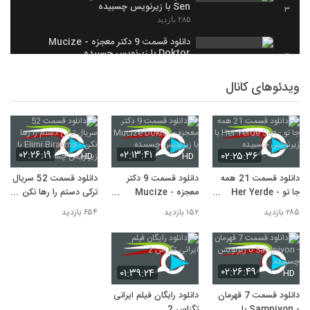
Sen با زیرنویس چسبیده
3
۲۸۵ بازدید
دانلود قسمت 9 دکتر معجزه - Mucize
Doktor با زیرنویس چسبیده
4
۱۵۲ بازدید
ویدئوهای کانال
دانلود قسمت 7 قهرمان - Sampiyon با
زیرنویس چسبیده
5
۱۲۴ بازدید
۰۲:۲۶:۱۹
۰۲:۱۳:۴۱
۰۲:۲۵:۳۶
HD
HD
دانلود قسمت 21 همه
دانلود قسمت 9 دکتر
دانلود قسمت 52 سریال
جا تو - Her Yerde
معجزه - Mucize
ترکی دستم را رها نکن -
Sen با زیرنویس
Doktor با زیرنویس
Elimi Birakma با
۲۸۵ بازدید
۱۵۲ بازدید
۶۵۴ بازدید
چسبیده
چسبیده
زیرنویس چسبیده
۰۲:۲۶:۴۹
۰۱:۳۹:۲۴
HD
دانلود قسمت 7 قهرمان
دانلود رایگان فیلم ایرانی
- Sampiyon با
تگزاس 2