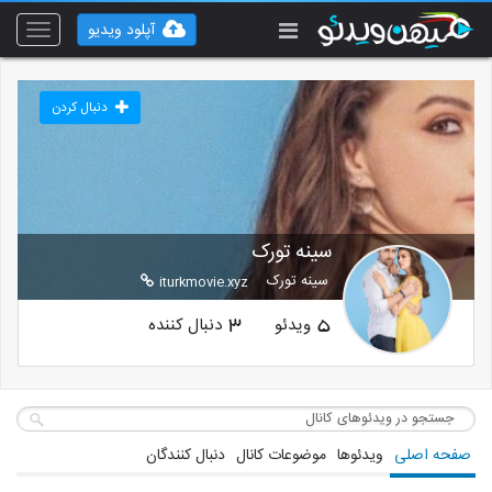
آپلود ویدیو
Toggle
vigation
دنبال کردن
سینه تورک
سینه تورک
iturkmovie.xyz
ویدئو
دنبال کننده
3
5
صفحه اصلی
ویدئوها
موضوعات کانال
دنبال کنندگان