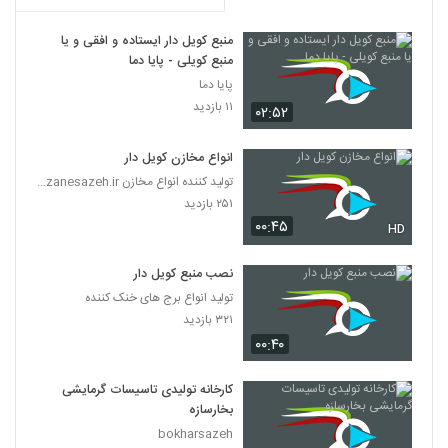
منبع کویل دار ایستاده و افقی و یا
منبع کویلی - پایا دما
پایا دما
۱۱ بازدید
۰۲:۵۲
انواع مخازن کویل دار
تولید کننده انواع مخازن http://makhzanesazeh.ir/
۲۵۱ بازدید
۰۰:۴۵
HD
نصب منبع کویل دار
تولید انواع برج های خنک کننده
۳۲۱ بازدید
۰۰:۴۰
کارخانه تولیدی تاسیسات گرمایشی
بخارسازه
bokharsazeh