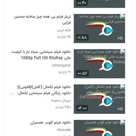
۰۰:۴۰
دانلود فیلم وروجک ها با لینک مستقیم و
کیفیت عالی
تریلر فیلم بی همه چیز ساخته محسن
19
۲,۰۳۵ بازدید
قرایی
فیلم ترین
فیلم ایرانی من کارگرم
۲۵ بازدید
۰۱:۵۸
HD
۲,۱۲۳ بازدید
20
دانلود فیلم سینمایی سیاه باز با کیفیت
عالی 1080p Full HD BluRay
دانلود فیلم سینمایی بیتابی بیتا
jahangardi
۱,۳۲۶ بازدید
21
۲۰ بازدید
۰۰:۵۶
دانلود فیلم اطراف آرامش با کیفیت عالی
دانلود فیلم تکخال (کامل)(قانونی)|
۴۶۳ بازدید
22
دانلود رایگان فیلم سینمایی تکخال-
(online)(HD)
سریال ممنوعه
۴۵۰ بازدید
دانلود فیلم بغض با کیفیت عالی
۰۴:۰۰
HD
۱,۵۰۱ بازدید
23
دانلود فیلم کلوپ همسران
filmtakk
دانلود فیلم قصه پریا به کارگردانی فریدون