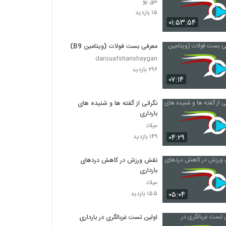
حق پو
۱۵ بازدید
۰۱:۵۳:۵۴
معرفی بست فولات (ویتامین B9)
darouafshanshaygan
۲۹۶ بازدید
۰۷:۱۴
نگرانی‌ از گفته ها و شنیده های
بارداری
میلاد
۰۴:۲۹
۱۴۹ بازدید
نقش ورزش در کاهش دردهای
بارداری
میلاد
۰۵:۰۴
۱۵۵ بازدید
اولین تست­‌ غربالگری در بارداری