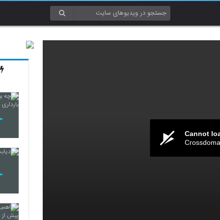
Cannot lo
Crossdomai