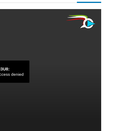
M3U8:
ccess denied