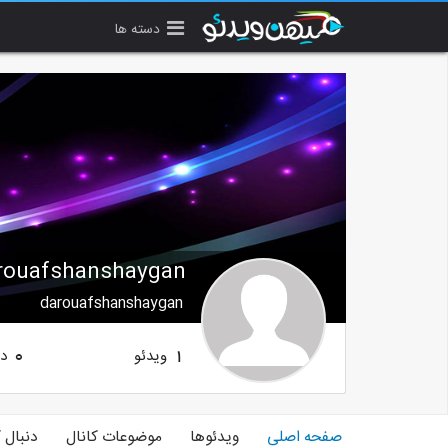
دسته ها
rouafshanshaygan
darouafshanshaygan
ویدئو
دن
0
1
صفحه اصلی
ویدئوها
موضوعات کانال
دنبال 