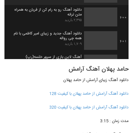
دانلود آهنگ رو به رام کن از فریان به همراه
متن ترانه
600
۲,۴۹۵ بازدید
دانلود آهنگ جدید و زیبای امیر کاظمی با نام
همه چی رواله
601
۱,۷۰۹ بازدید
آهنگ لاین بازی از سپهر خلسه(رپ)
۶,۳۸۵ بازدید
602
حامد پهلان آهنگ آرامش
دانلود آهنگ زیبای آرامش از حامد پهلان
Salar Aghili Darvish
۸۵۳ بازدید
603
دانلود آهنگ آرامش از حامد پهلان با کیفیت 128
دانلود آهنگ جدید و زیبای سالار عقیلی با نام
دانلود آهنگ آرامش از حامد پهلان با کیفیت 320
دلبر عیار
604
۱,۸۲۱ بازدید
مدت زمان : 3:15
دانلود آهنگ سالار عقیلی صورتگر (Salar
Aghili Sooratgar)