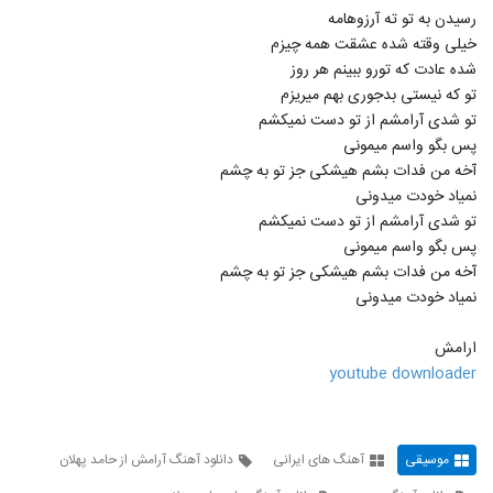
آهنگ مسعود صابری بنام فرشته (رمیکس)
رسیدن به تو ته آرزوهامه
۲,۱۸۱ بازدید
611
خیلی وقته شده عشقت همه چیزم
شده عادت که تورو ببینم هر روز
تو که نیستی بدجوری بهم میریزم
دانلود آهنگ مسعود نیکخواه مال خودمی
(Masoud Nikkhah Male Khodami)
تو شدی آرامشم از تو دست نمیکشم
612
۱,۷۰۸ بازدید
پس بگو واسم میمونی
آخه من فدات بشم هیشکی جز تو به چشم
دانلود آهنگ مستم کن از سان بند به همراه
نمیاد خودت میدونی
متن ترانه
613
تو شدی آرامشم از تو دست نمیکشم
۱,۹۷۰ بازدید
پس بگو واسم میمونی
آخه من فدات بشم هیشکی جز تو به چشم
دانلود آهنگ اشکان ورمزیار صورت ماهت
(Ashkan Varmazyar Sorat Mahet)
نمیاد خودت میدونی
614
۱,۴۵۷ بازدید
ارامش
محسن چاوشی - موزیک ویدئو زیبا شرمساری
youtube downloader
- انتخابات 96 - آهنگ جدید محسن چاوشی
615
۸۵۳ بازدید
محسن چاوشی - در آستانه پیری (موزیک)
موسیقی
آهنگ های ایرانی
دانلود آهنگ آرامش از حامد پهلان
۱,۰۴۹ بازدید
616