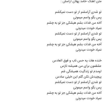
متن آهنگ حامد پهلان آرامش :
605
۱,۴۶۷ بازدید
تو شدی آرامشم از تو دست نمیکشم
موزیک زیبای عهد کردم از ایوان بند
پس بگو واسم میمونی
۲,۴۳۸ بازدید
606
آخه من فدات بشم هیشکی جز تو به چشم
نمیاد خودت میدونی
موزیک زیبای ای یار از سینا شعبانخانی
تو شدی آرامشم از تو دست نمیکشم
۱,۸۶۹ بازدید
پس بگو واسم میمونی
607
آخه من فدات بشم هیشکی جز تو به چشم
نمیاد خودت میدونی
دانلود آهنگ به کی بگم از امیرعلی
۲,۳۷۵ بازدید
608
خنده هات یه حس ناب و فوق العادس
عشقمون برای من همیشه تازس
دانلود آهنگ ابوالفضل اسماعیلی سرگردون
اومدم تو زندگیت همیشگی شم
(Abolfazl Esmaeili Sargardoonam)
پیچیدش نکن گلم این خیلی سادس
609
۱,۶۸۸ بازدید
تو شدی آرامشم از تو دست نمیکشم
پس بگو واسم میمونی
موزیک زیبای حس دوست داشتن از سام نیا
آخه من فدات بشم هیشکی جز تو به چشم
۱,۱۷۸ بازدید
610
نمیاد خودت میدونی