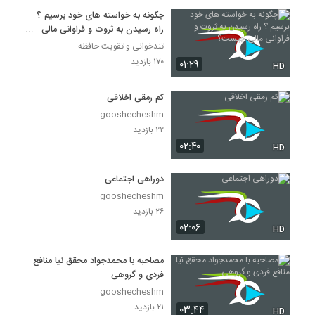
چگونه به خواسته های خود برسیم ؟
راه رسیدن به ثروت و فراوانی مالی
چیست؟
تندخوانی و تقویت حافظه
۱۷۰ بازدید
۰۱:۲۹
HD
کم رمقی اخلاقی
gooshecheshm
۲۲ بازدید
۰۲:۴۰
HD
دوراهی اجتماعی
gooshecheshm
۲۶ بازدید
۰۲:۰۶
HD
مصاحبه با محمدجواد محقق نیا منافع
فردی و گروهی
gooshecheshm
۲۱ بازدید
۰۳:۴۴
HD