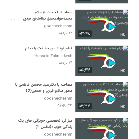
مصاحبه با حجت الاسلام
محمدجوادمحقق نیا(منافع فردی
وجمعی)
gooshecheshm
۲۲ بازدید
۰۳:۴۸
HD
فیلم کوتاه من حقیقت را دیدم
Hossein Zahmatkesh
۳۱ بازدید
۰۵:۳۶
HD
مصاحبه با دکترسید محسن فاطمی با
محور منافع فردی و جمعی(2)
gooshecheshm
۳۳ بازدید
۰۲:۳۷
HD
میز گرد تخصصی «ویژگی های یک
زندگی خوب»(بخش ۲)
gooshecheshm