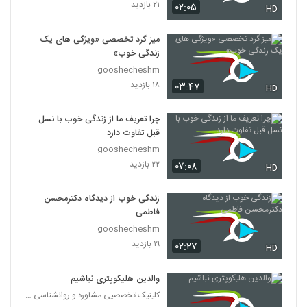
۲۱ بازدید
۰۲:۰۵
HD
میز گرد تخصصی «ویژگی های یک
زندگی خوب»
gooshecheshm
۱۸ بازدید
۰۳:۴۷
HD
چرا تعریف ما از زندگی خوب با نسل
قبل تفاوت دارد
gooshecheshm
۲۲ بازدید
۰۷:۰۸
HD
زندگی خوب از دیدگاه دکترمحسن
فاطمی
gooshecheshm
۱۹ بازدید
۰۲:۲۷
HD
والدین هلیکوپتری نباشیم
کلینیک تخصصیی مشاوره و روانشناسی خانواده ایرانی