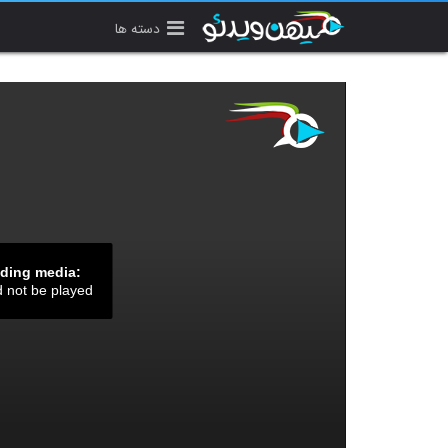
دسته ها
ading media:
d not be played