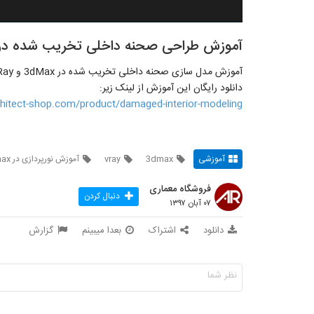
آموزش طراحی صحنه داخلی تخریب شده در dMax
آموزش مدل سازی صحنه داخلی تخریب شده در 3dMax و VRay
دانلود رایگان این آموزش از لینک زیر:
chitect-shop.com/product/damaged-interior-modeling/
آموزشی
3dmax
vray
آموزش نورپردازی در 3dmax
فروشگاه معماری
دنبال کردن
۰۷ آبان ۱۳۹۷
دانلود
اشتراک
بعدا میبینم
گزارش