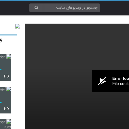
HD
Error lo
File coul
HD