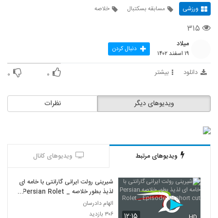
ورزشی
مسابقه بسکتبال
خلاصه
۳۱۵
میلاد
دنبال کردن
۱۹ اسفند ۱۴۰۲
دانلود
بیشتر
۰
۰
ویدیوهای دیگر
نظرات
ویدیوهای مرتبط
ویدیوهای کانال
شیرینی رولت ایرانی گارانتی با خامه ای
لذیذ بطور خلاصه Persian Rolet _
Episode 38 short cut
الهام دادرسان
۳۰۶ بازدید
۱۲:۱۵
HD