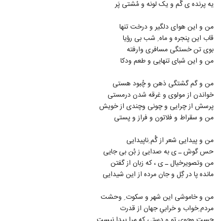
یه پرنده ی گُم و یک لونه و مُشتی پَر
من و این هوای دلگیر و درخت تنها
قاب این پنجره و ماه ِ شب بی رؤیا
بوی تن خستگی مسافری وارفته
من و این شبای تنهایی و طعم ودکا
من و گم گشتگی ذهن و چُبود هستی
خواندن از مولوی و غرقه شدن درمستی
پرسش از چرایی و چونی وچندی از خویش
من و سقراط و فلاتون و فراز و پستی
من و پیدایی شعر از گُم ِناپیدایی
حس گوش ـ ی به صدایی ز بُن بی جایی
من وتصویرخیال ـ ی ، که زبان از گفتن
مانده پا در گِل و جان مرده از این شیدایی
من و خاموشی این شهر و سکوت ِ وحشت
مردم ِخواب و خرابیِ جهان از قدرت
جست وجوی تو و دستی که مرا پیدا نیست