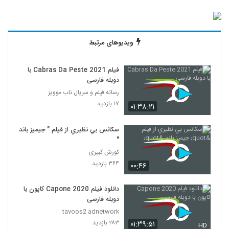
ویدیوهای مرتبط
فیلم Cabras Da Peste 2021 با
دوبله فارسی
رسانه فیلم و سریال ناب موویز
۱۷ بازدید
۰۱:۳۸:۲۱
سكانس بي نظيري از فيلم " جيميز باند
"
کورش کبیری
۳۶۴ بازدید
۰۰:۴۶
دانلود فیلم Capone 2020 کاپون با
دوبله فارسی
tavoos2 adnetwork
۲۸۳ بازدید
۰۱:۳۹:۵۱
HD