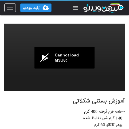
آپلود ویدیو
Toggle
vigation
Cannot load
M3U8:
آموزش بستنی شکلاتی
- خامه فرم گرفته 400 گرم
- 140 گرم شیر تغلیظ شده
- پودر کاکائو 60 گرم