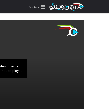
دسته ها
ading media:
d not be played