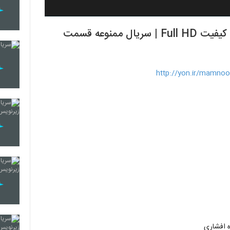
دانلود رايگان سريال ممنوعه (قسمت 11) با کيفيت Full HD | سريال ممنوعه قسمت
http://yon.ir/mamno
ه افشاری