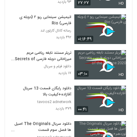
۹۳ بازدید
۲۷:۲۷
HD
انیمیشن‌ سینمایی ریو ۲ (دوبله ی
فارسی) Rio
رسانه کانال کارتون لند
۴۹۲ بازدید
۰۱:۱۶:۴۹
تریلر مستند نابغه ریاضی مریم
میرزاخانی دوبله فارسی Secrets of
the Surface 2020
دانلود فیلم و سریال
۱۷ بازدید
۰۳:۱۰
HD
دانلود رایگان قسمت 13 سریال
آقازاده+کیفیت بالا
tavoos2 adnetwork
۳۷۹ بازدید
۰۰:۴۱
HD
دانلود سریال The Originals اصیل
ها فصل سوم قسمت
نوزدهم+زیرنویس فارسی