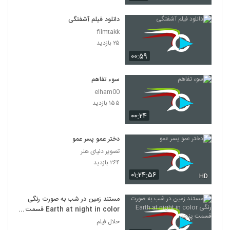
دانلود فیلم آشفتگی
filmtakk
۲۵ بازدید
۰۰:۵۹
سوء تفاهم
elham00
۱۵۵ بازدید
۰۰:۲۴
دختر عمو پسر عمو
تصویر دنیای هنر
۲۶۴ بازدید
۰۱:۲۴:۵۶
HD
مستند زمین در شب به صورت رنگی
Earth at night in color قسمت
پنجم
حلال فیلم