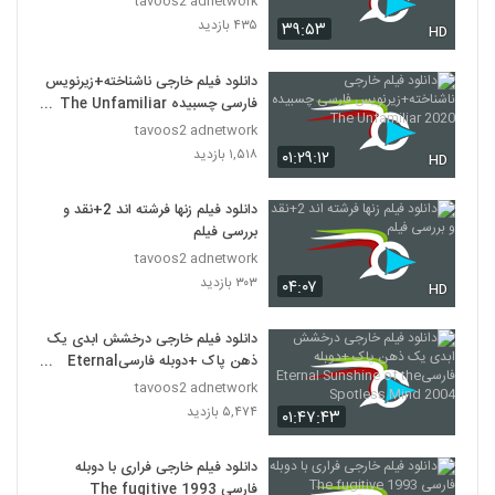
tavoos2 adnetwork
۴۳۵ بازدید
۳۹:۵۳
HD
دانلود فیلم خارجی ناشناخته+زیرنویس
فارسی چسبیده The Unfamiliar
2020
tavoos2 adnetwork
۱,۵۱۸ بازدید
۰۱:۲۹:۱۲
HD
دانلود فیلم زنها فرشته اند 2+نقد و
بررسی فیلم
tavoos2 adnetwork
۳۰۳ بازدید
۰۴:۰۷
HD
دانلود فیلم خارجی درخشش ابدی یک
ذهن پاک +دوبله فارسیEternal
Sunshine of the Spotless
tavoos2 adnetwork
Mind 2004
۵,۴۷۴ بازدید
۰۱:۴۷:۴۳
دانلود فیلم خارجی فراری با دوبله
فارسی The fugitive 1993