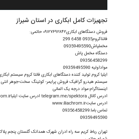
تجهیزات کامل ابکاری در استان شیراز
فروش دستگاهای ابکاری۰۹۱۲۷۶۹۲۸۴۲ حاتمی:
فانتاکروم0935 6458 299
مخملپاش09359495590
دستگاه مخمل پاش
09356458299
مواداولیه 09359495590
ایلیا کروم تولید کننده دستگاهای ابکاری فانتا کروم سیستم ابک
سیستم هیدرو گرافیک فروش پرایمر- کوتینگ سخت-جوهر انتی یوو
اینستاگرام-مواد درجه یک المانی
ادرس کانال telegram.me/spektora ادرس سایت ایلیاwww.fantachrom.ir
ادرس سایتwww.iliachrom.ir
تماس باما:09356458299
09359495590
تهران رباط کریم سه راه ادران شهرک همدانک گلستان پنجم پلاک 
شهرام حاتمی