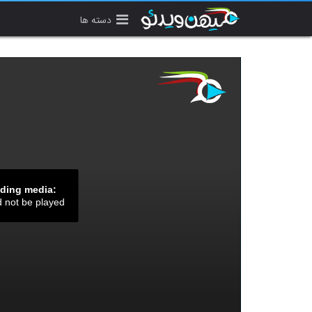
دسته ها
ading media:
d not be played