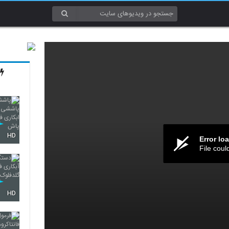
HD
Error lo
File coul
HD