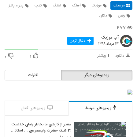
موسیقی
موزیک
آهنگ
اهنگ
کلیپ
پدرام پالیز
رقص
دانلود
۴۷۷
آپ موزیک
دنبال کردن
۱۳ مرداد ۱۳۹۸
دانلود
بیشتر
۰
۱
ویدیوهای دیگر
نظرات
ویدیوهای مرتبط
ویدیوهای کانال
چقدر از کارهای ما بخاطر رضای خداست
؟! شبکه حضرت ولیعصر عج ... استاد
حسینی قزوینی