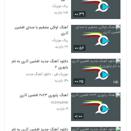
و ممنوع الکار شد (آهنگ جدید)
617
ربک موزیک
۸۵۳ بازدید
۱۰۵ بازدید
۰۰:۳۹
آهنگ جدید محسن چاوشی با نام باز آمدم
"آهنگ جدید محسن چاوشی"
آهنگ اولکی عشقیم با صدای افشین
618
۱,۴۰۰ بازدید
آذری
ربک موزیک
Mohsen Chavoshi - Khouzestan NEW
۲۷ بازدید
محسن چاوشی خوزستان (محسن چاوشی)
۰۰:۵۶
619
۱,۰۳۰ بازدید
دانلود آهنگ جدید افشین آذری به نام
پاپوری ۲
موزیک قیر - دانلود آهنگ جدبد
۱۴۰ بازدید
۰۰:۲۵
HD
آهنگ پاپوری ۲۰۲۳ افشین آذری
rozmaster
۱۹ بازدید
۰۱:۰۰
دانلود آهنگ جدید افشین آذری به نام