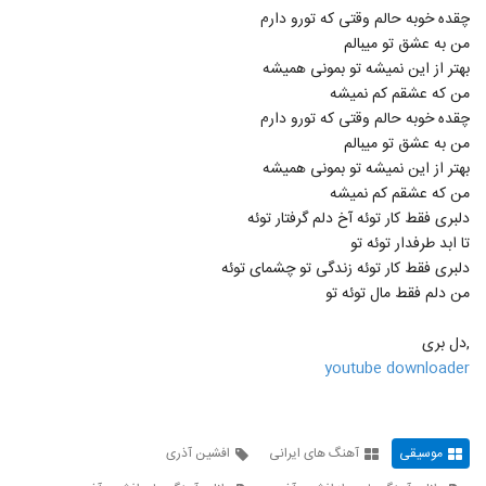
موزیک زیبای عهد کردم از ایوان بند
چقده خوبه حالم وقتی که تورو دارم
۲,۴۳۸ بازدید
606
من به عشق تو میبالم
بهتر از این نمیشه تو بمونی همیشه
من که عشقم کم نمیشه
موزیک زیبای ای یار از سینا شعبانخانی
چقده خوبه حالم وقتی که تورو دارم
۱,۸۶۹ بازدید
607
من به عشق تو میبالم
بهتر از این نمیشه تو بمونی همیشه
دانلود آهنگ به کی بگم از امیرعلی
من که عشقم کم نمیشه
۲,۳۷۵ بازدید
608
دلبری فقط کار توئه آخ دلم گرفتار توئه
تا ابد طرفدار توئه تو
دلبری فقط کار توئه زندگی تو چشمای توئه
دانلود آهنگ ابوالفضل اسماعیلی سرگردون
(Abolfazl Esmaeili Sargardoonam)
من دلم فقط مال توئه تو
609
۱,۶۸۸ بازدید
,دل بری
موزیک زیبای حس دوست داشتن از سام نیا
youtube downloader
۱,۱۷۸ بازدید
610
آهنگ مسعود صابری بنام فرشته (رمیکس)
موسیقی
آهنگ های ایرانی
افشین آذری
۲,۱۸۱ بازدید
611