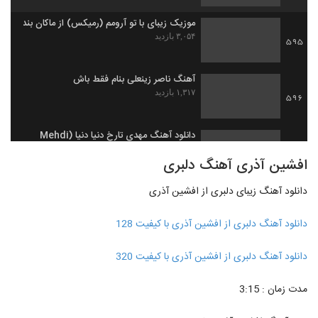
موزیک زیبای با تو آرومم (رمیکس) از ماکان بند
۳,۰۵۴ بازدید
595
آهنگ ناصر زینعلی بنام فقط باش
۱,۳۱۷ بازدید
596
دانلود آهنگ مهدی تارخ دنیا دنیا (Mehdi
Tarokh Donya Donya)
597
افشین آذری آهنگ دلبری
۱,۵۵۹ بازدید
دانلود آهنگ زیبای دلبری از افشین آذری
دانلود آهنگ لیلا از علیرضا قربانی
۲,۰۷۲ بازدید
598
دانلود آهنگ دلبری از افشین آذری با کیفیت 128
حامد پهلان آهنگ آرامش
دانلود آهنگ دلبری از افشین آذری با کیفیت 320
۶,۵۹۴ بازدید
599
مدت زمان : 3:15
دانلود آهنگ رو به رام کن از فریان به همراه
متن ترانه