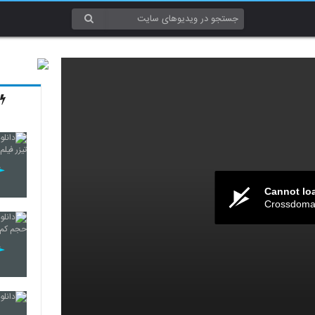
Cannot lo
Crossdomai