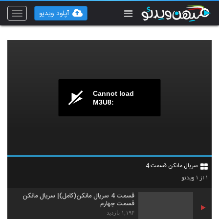
آپلود ویدیو
Toggle
vigation
Cannot load
M3U8:
سریال مانکن قسمت 4
۱
۱
از
ویدئو
قسمت 4 سریال مانکن(کامل)| سریال مانکن
قسمت چهارم
۱,۱۹۴ بازدید